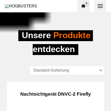
Zum
springen
Inhalt
springen
Unsere 
Produkte
entdecken
Nachtsichtgerät DNVC-2 Firefly