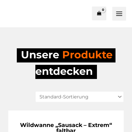
Zum
springen
Inhalt
springen
Unsere 
Produkte
entdecken
Wildwanne „Sausack – Extrem“
faltbar