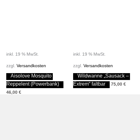
inkl. 19 % MwSt.
inkl. 19 % MwSt.
zzgl.
Versandkosten
zzgl.
Versandkosten
Aisolove Mosquito 
Wildwanne „Sausack – 
Reppelent (Powerbank)
Extrem“ faltbar
75,00
€
46,00
€