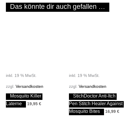
Das könnte dir auch gefallen …
inkl. 19 % MwSt.
inkl. 19 % MwSt.
zzgl.
Versandkosten
zzgl.
Versandkosten
Mosquito Killer 
StichDoctor Anti-Itch 
Laterne
Pen Stitch Healer Against 
19,95
€
Mosquito Bites
16,99
€