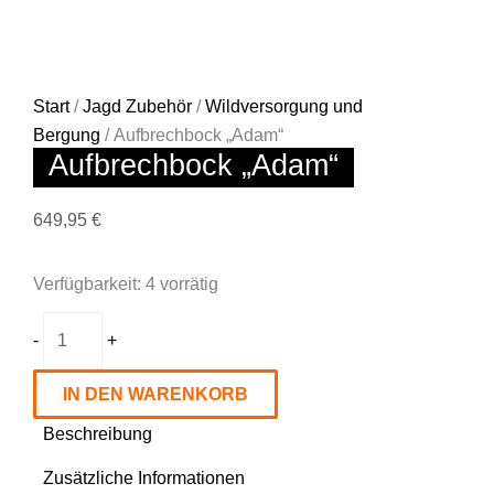
Start
/
Jagd Zubehör
/
Wildversorgung und
Bergung
/ Aufbrechbock „Adam“
Aufbrechbock „Adam“
649,95
€
Aufbrechbock
Verfügbarkeit:
4 vorrätig
"Adam"
Menge
-
+
IN DEN WARENKORB
Beschreibung
Zusätzliche Informationen