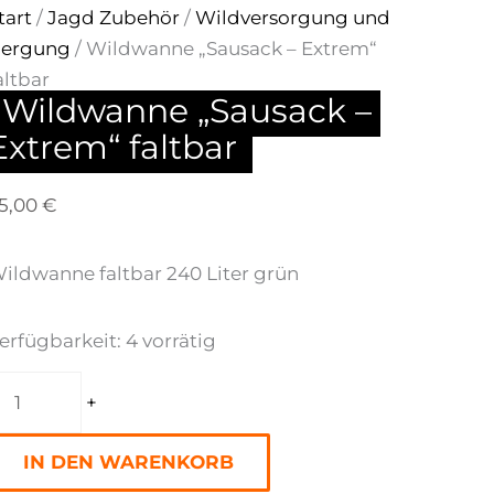
tart
/
Jagd Zubehör
/
Wildversorgung und
ergung
/ Wildwanne „Sausack – Extrem“
altbar
Wildwanne „Sausack – 
Extrem“ faltbar
5,00
€
ildwanne faltbar 240 Liter grün
Wildwanne
erfügbarkeit:
4 vorrätig
"Sausack
-
+
Extrem"
IN DEN WARENKORB
faltbar