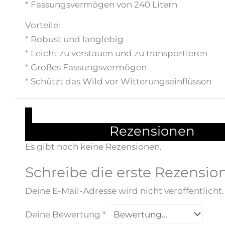
* Fassungsvermögen von 240 Litern
Vorteile:
* Robust und langlebig
* Leicht zu verstauen und zu transportieren
* Großes Fassungsvermögen
* Schützt das Wild vor Witterungseinflüssen
			Rezen
Es gibt noch keine Rezensionen.
Schreibe die erste Rezensio
Deine E-Mail-Adresse wird nicht veröffentlicht.
Deine Bewertung
*