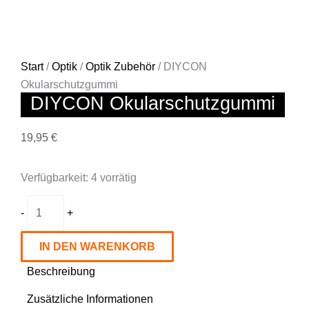
Start
/
Optik
/
Optik Zubehör
/ DIYCON
Okularschutzgummi
DIYCON Okularschutzgummi
19,95
€
DIYCON
Verfügbarkeit:
4 vorrätig
Okularschutzgummi
Menge
-
+
IN DEN WARENKORB
Beschreibung
Zusätzliche Informationen