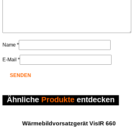
Name
*
E-Mail
*
Ähnliche 
Produkte
 entdecken
Wärmebildvorsatzgerät VisIR 660