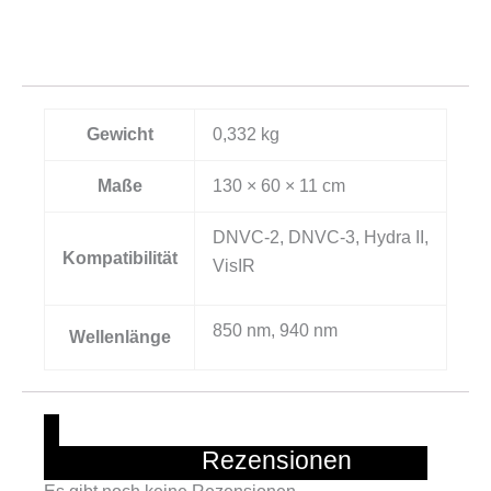
Gewicht
0,332 kg
Maße
130 × 60 × 11 cm
DNVC-2, DNVC-3, Hydra II,
Kompatibilität
VisIR
850 nm, 940 nm
Wellenlänge
			Rezensionen		