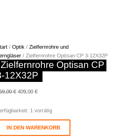
tart
/
Optik
/
Zielfernrohre und
erngläser
/ Zielfernrohre Optisan CP 3-12X32P
Zielfernrohre Optisan CP 
3-12X32P
Ursprünglicher
Aktueller
59,00
€
409,00
€
Preis
Preis
war:
ist:
ielfernrohre
erfügbarkeit:
1 vorrätig
459,00 €
409,00 €.
ptisan
IN DEN WARENKORB
P
-